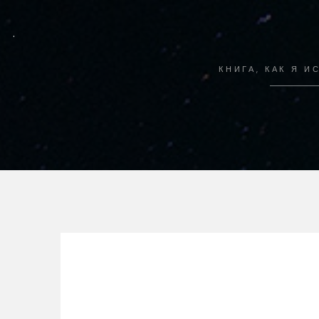
.
КНИГА, КАК Я 