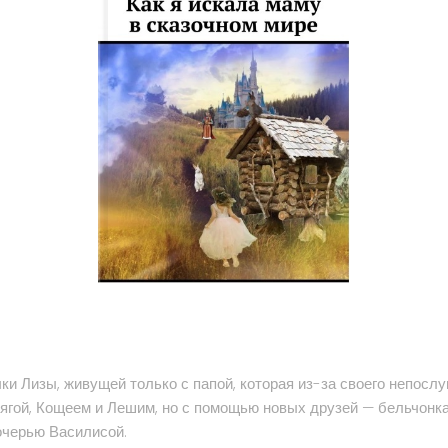
ки Лизы, живущей только с папой, которая из-за своего непосл
 ягой, Кощеем и Лешим, но с помощью новых друзей — бельчонка
дочерью Василисой.