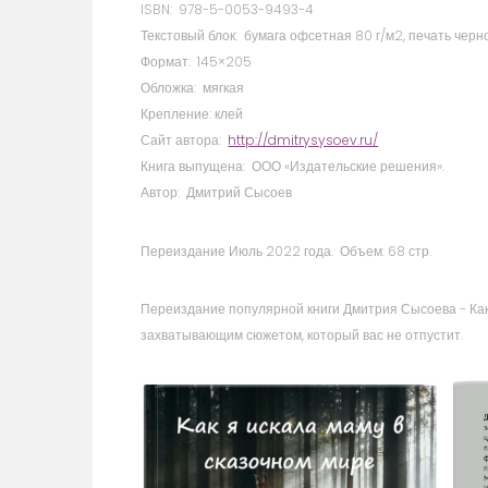
ISBN: 978-5-0053-9493-4
Текстовый блок: бумага офсетная 80 г/м2, печать черн
Формат: 145×205
Обложка: мягкая
Крепление: клей
Сайт автора:
http://dmitrysysoev.ru/
Книга выпущена: ООО «Издательские решения».
Автор: Дмитрий Сысоев
Переиздание Июль 2022 года. Объем: 68 стр.
Переиздание популярной книги Дмитрия Сысоева - Как я
захватывающим сюжетом, который вас не отпустит.