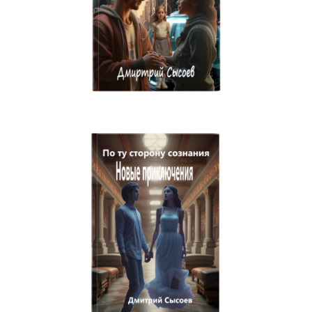
Миссия Пик 1
Безумное зимнее знакомство
По ту сторону Вселенной
Экзотический отпуск Алисы.
Мои нелепые приключения
Александра. Как я спасала Землю
Приключение Машки: год длиною в жизнь
Как я искала маму в сказочном мире
Ох уж эти помидоры, или Мои приключения