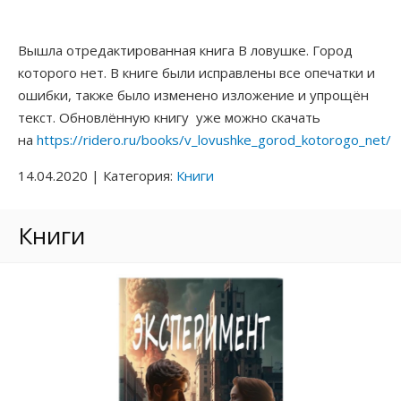
КОНТАКТЫ
Приключения Венеры
Вышла отредактированная книга В ловушке. Город
которого нет. В книге были исправлены все опечатки и
Лиза Город, которого нет
КНИГИ
ошибки, также было изменено изложение и упрощён
текст. Обновлённую книгу уже можно скачать
Мой конверт из прошлого
РАЗНОЕ
на
https://ridero.ru/books/v_lovushke_gorod_kotorogo_net/
Я — НЕ ОНА, ОНА — НЕ Я
14.04.2020 | Категория:
Книги
МАГАЗИН
ШУТНИКИ ВО ВРЕМЕНИ
Книги
РАСКОПКИ В БУДУЩЕЕ
Как меня спасали Птицы
Мы под куполом
Зелёное вторжение