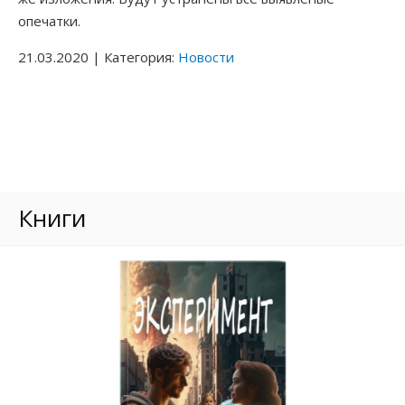
КОНТАКТЫ
опечатки.
Приключения Венеры
21.03.2020 | Категория:
Новости
Лиза Город, которого нет
КНИГИ
Мой конверт из прошлого
РАЗНОЕ
Я — НЕ ОНА, ОНА — НЕ Я
МАГАЗИН
ШУТНИКИ ВО ВРЕМЕНИ
Книги
РАСКОПКИ В БУДУЩЕЕ
Как меня спасали Птицы
Мы под куполом
Зелёное вторжение