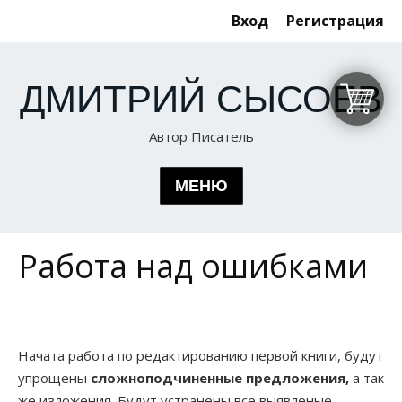
Вход
Регистрация
ДМИТРИЙ СЫСОЕВ
Автор Писатель
МЕНЮ
Работа над ошибками
КНИГИ
ГЛАВНАЯ
Эксперимент
ОБ АВТОРЕ
По ту сторону сознания. Новые приключения
Начата работа по редактированию первой книги, будут
ЛИЗА ДАСНА
упрощены
сложноподчиненные
предложения,
а так
Как я приручила Марс
же изложения. Будут устранены все выявленые