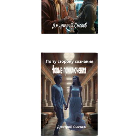
Миссия Пик 1
Безумное зимнее знакомство
По ту сторону Вселенной
Экзотический отпуск Алисы.
Мои нелепые приключения
Александра. Как я спасала Землю
Приключение Машки: год длиною в жизнь
Как я искала маму в сказочном мире
Ох уж эти помидоры, или Мои приключения