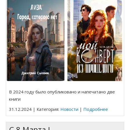
КОНТАКТЫ
Приключения Венеры
Лиза Город, которого нет
КНИГИ
Мой конверт из прошлого
РАЗНОЕ
Я — НЕ ОНА, ОНА — НЕ Я
МАГАЗИН
ШУТНИКИ ВО ВРЕМЕНИ
РАСКОПКИ В БУДУЩЕЕ
В 2024 году было опубликовано и напечатано две
Как меня спасали Птицы
книги
Мы под куполом
31.12.2024 | Категория:
Новости
|
Подробнее
Зелёное вторжение
​С 8 Марта !