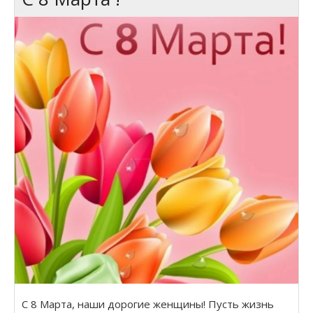
Миссия Пик 1
Безумное зимнее знакомство
По ту сторону Вселенной
Экзотический отпуск Алисы.
Мои нелепые приключения
Александра. Как я спасала Землю
Приключение Машки: год длиною в жизнь
Как я искала маму в сказочном мире
Ох уж эти помидоры, или Мои приключения
С 8 Марта, наши дорогие женщины! Пусть жизнь