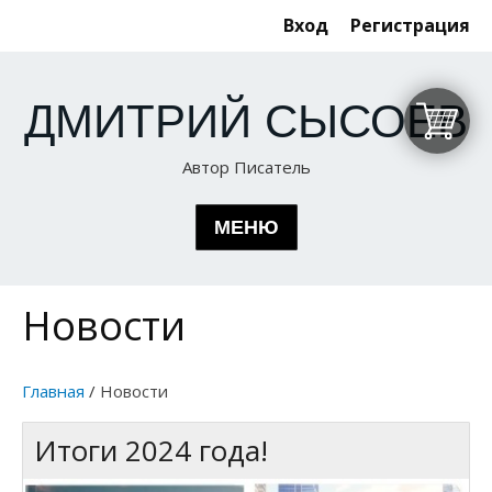
Вход
Регистрация
ДМИТРИЙ СЫСОЕВ
Автор Писатель
МЕНЮ
Новости
КНИГИ
ГЛАВНАЯ
Эксперимент
ОБ АВТОРЕ
Главная
/
Новости
По ту сторону сознания. Новые приключения
Итоги 2024 года!
ЛИЗА ДАСНА
Как я приручила Марс