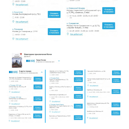
Миссия Пик 1
Безумное зимнее знакомство
По ту сторону Вселенной
Экзотический отпуск Алисы.
Мои нелепые приключения
Александра. Как я спасала Землю
Приключение Машки: год длиною в жизнь
Как я искала маму в сказочном мире
Ох уж эти помидоры, или Мои приключения