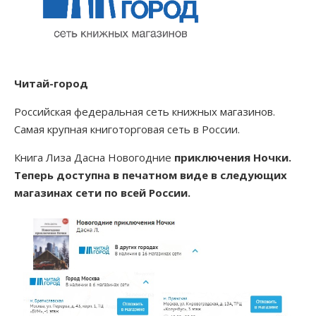
КОНТАКТЫ
Приключения Венеры
Лиза Город, которого нет
КНИГИ
Читай-город
Мой конверт из прошлого
РАЗНОЕ
Российская федеральная сеть книжных магазинов.
Я — НЕ ОНА, ОНА — НЕ Я
Самая крупная книготорговая сеть в России.
МАГАЗИН
Книга Лиза Дасна Новогодние
приключения Ночки.
ШУТНИКИ ВО ВРЕМЕНИ
Теперь доступна в печатном виде в следующих
магазинах сети по всей России.
РАСКОПКИ В БУДУЩЕЕ
Как меня спасали Птицы
Мы под куполом
Зелёное вторжение