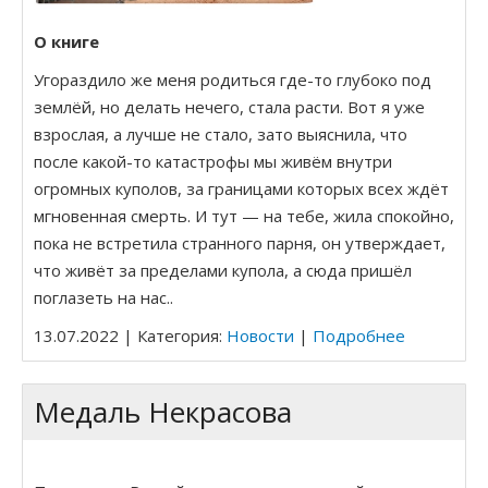
Миссия Пик 1
О книге
Угораздило же меня родиться где-то глубоко под
Безумное зимнее знакомство
землёй, но делать нечего, стала расти. Вот я уже
взрослая, а лучше не стало, зато выяснила, что
По ту сторону Вселенной
после какой-то катастрофы мы живём внутри
огромных куполов, за границами которых всех ждёт
Экзотический отпуск Алисы.
мгновенная смерть. И тут — на тебе, жила спокойно,
Мои нелепые приключения
пока не встретила странного парня, он утверждает,
что живёт за пределами купола, а сюда пришёл
Александра. Как я спасала Землю
поглазеть на нас..
13.07.2022 | Категория:
Новости
|
Подробнее
Приключение Машки: год длиною в жизнь
Как я искала маму в сказочном мире
Медаль Некрасова
Ох уж эти помидоры, или Мои приключения