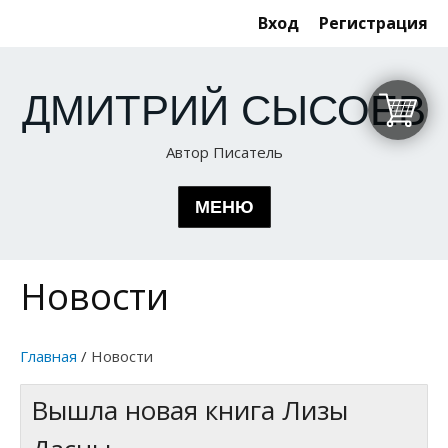
Вход
Регистрация
ДМИТРИЙ СЫСОЕВ
Автор Писатель
МЕНЮ
Новости
КНИГИ
ГЛАВНАЯ
Эксперимент
ОБ АВТОРЕ
Главная
/
Новости
По ту сторону сознания. Новые приключения
Вышла новая книга Лизы
ЛИЗА ДАСНА
Как я приручила Марс