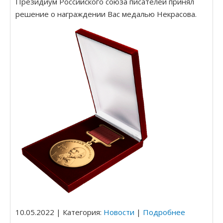
Президиум Российского союза писателей принял
Мой забытый подарок
решение о награждении Вас медалью Некрасова.
Новогодние приключения Ночки
По ту сторону сознания
Двадцать лет спустя. Город, которого нет
Возвращение. Город, которого нет
За периметром. Город, которого нет
В ловушке. Город, которого нет
10.05.2022 | Категория:
Новости
|
Подробнее