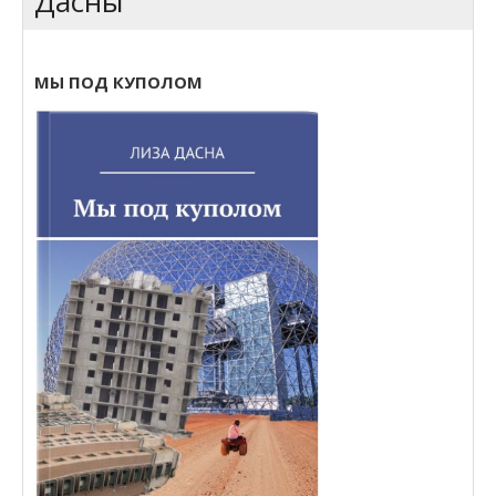
Дасны
КОНТАКТЫ
Приключения Венеры
МЫ ПОД КУПОЛОМ
Лиза Город, которого нет
КНИГИ
Мой конверт из прошлого
РАЗНОЕ
Я — НЕ ОНА, ОНА — НЕ Я
МАГАЗИН
ШУТНИКИ ВО ВРЕМЕНИ
РАСКОПКИ В БУДУЩЕЕ
Как меня спасали Птицы
Мы под куполом
Зелёное вторжение